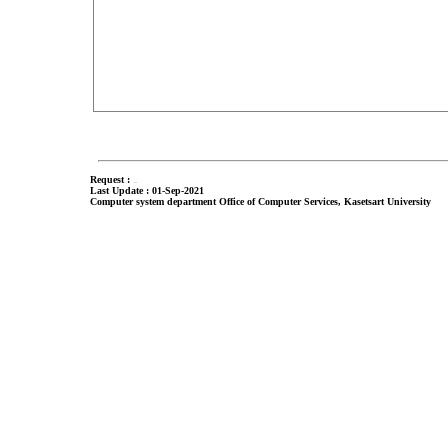
Request :
admin
Last Update : 01-Sep-2021
Computer system department Office of Computer Services, Kasetsart University