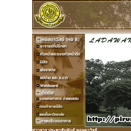
ข่าวสาร ประชาสัมพันธ์
หอลดาวัลย์