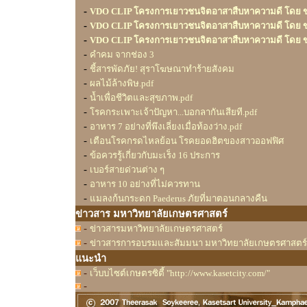
-
VDO CLIP โครงการเยาวชนจิตอาสาสืบหาความดี โดย ขบว
-
VDO CLIP โครงการเยาวชนจิตอาสาสืบหาความดี โดย ขบว
-
VDO CLIP โครงการเยาวชนจิตอาสาสืบหาความดี โดย ขบวน
-
คำคม จากช่อง 3
-
ชี้สารพัดภัย! สุราโฆษณาทำร้ายสังคม
-
ผลไม้ล้างพิษ.pdf
-
น้ำเพื่อชีวิตและสุขภาพ.pdf
-
โรคกระเพาะเจ้าปัญหา...บอกลากันเสียที.pdf
-
อาหาร 7 อย่างที่พึงเลี่ยงเมื่อท้องว่าง.pdf
-
เตือนโรคกรดไหลย้อน โรคยอดฮิตของสาวออฟฟิศ
-
ข้อควรรู้เกี่ยวกับมะเร็ง 16 ประการ
-
เบอร์สายด่วนต่าง ๆ
-
อาหาร 10 อย่างที่ไม่ควรทาน
-
แมลงก้นกระดก Paederus ภัยที่มาตอนกลางคืน
ข่าวสาร มหาวิทยาลัยเกษตรศาสตร์
-
ข่าวสารมหาวิทยาลัยเกษตรศาสตร์
-
ข่าวสารการอบรมและสัมมนา มหาวิทยาลัยเกษตรศาสตร
แนะนำ
-
เว็บบไซต์เกษตรซิตี้ "http://www.kasetcity.com/"
-