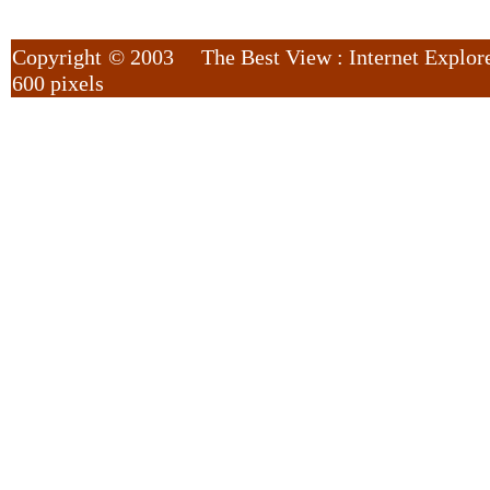
Copyright
©
2003 The Best View : Internet Explore
600 pixels