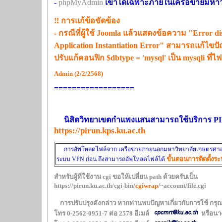
-
phpMyAdmin
เข้าได้เฉพาะภายในเครือข่ายมหาว
!! การแก้ข้อขัดข้อง
- กรณีที่ผู้ใช้ Joomla แล้วแสดงข้อความ "Error di
Application Instantiation Error" สามารถแก้ไข
ปรับแก้คอนฟิก $dbtype = 'mysql' เป็น mysq
Admin (2/2/2568)
==================
นิสิตวิทยาเขตกำแพงแสนสามารถใช้บริการ PIR
https://pirun.kps.ku.ac.th
การอัพโหลดไฟล์จาก เครือข่ายภายนอกมหาวิทยาลัยเกษตรศาสตร์
ขั้นตอนการติดตั้งร
ระบบ
VPN
ก่อน ถึงสามารถอัพโหลดไฟล์ได้
สำหรับผู้ที่ใช้งาน cgi ขอให้เปลี่ยน path ด้วยครับเป็น
https://pirun.ku.ac.th/cgi-bin/
cgiwrap
/~account/file.cgi
การปรับปรุ
โทร 0-2562-0951-7 ต่อ 2578 อีเมล์
หรือนาง